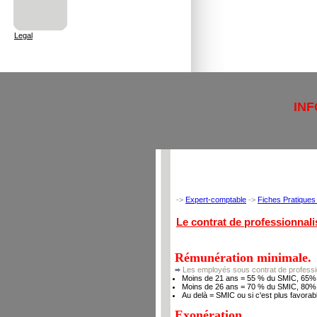
Legal
IN
->
Expert-comptable
->
Fiches Pratiques 
Le contrat de professionnali
Rémunération minimale.
Les employés sous contrat de profession
Moins de 21 ans = 55 % du SMIC, 65% si
Moins de 26 ans = 70 % du SMIC, 80% si
Au delà = SMIC ou si c'est plus favorabl
Exonération.