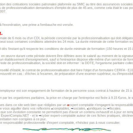
ion des cotisations sociales patronales plafonnée au SMIC au titre des assurances sociales e
ts de professionnalisation demandeurs d'emploi de plus de 45 ans, comme cela était le cas po
2007.
 à l'exonération, une prime a l'embauche est versée.
t.
male de 6 mois ou d'un CDI, la période concernée par la professionnalisation qui doit obligato
eut sous certaines conditions atteindre les 24 mois. La durée minimale de cette formation es
dés l'instant qu'il respecte les conditions de durée minimale de formation (150 heures et 15 à
 en œuvre durant cette période doivent être définies avec le salarié au moment de la signatur
n établissement d'enseignement, sauf si l'entreprise dispose elle-même d'un service de form
iode de professionnalisation, la société doit en informer : la DDTE, l'organisme paritaire colle
conseillé d'établir, le contrat de professionnalisation doit faire l'objet d'un formulaire CERFA - 
ouvelé en cas : d'échec à l'examen, de préparation d'une examen supérieur, ou d'impossibilité
'employeur est son engagement de formation de la personne sous contrat à hauteur de 15 à
 par les organismes paritaires, la prise en charge par l'entreprise est fixée à 9.15 €uros, le s
ues dans ce site web bien que rédigées par un
expert comptable n'engagent la responsabilit
 de vous aiguiller dans vos reflexions
comptables,
sociales,
juridiques ou
fiscales.
si que son évolution constante ne permettent pas d'avoir un contenu exhaustif et à jour en tem
- ExpertCompta.NET - et le
cyber expert-comptable auteur de ces fiches pratiques, décline
prétation non corrigées à ce jour.
e responsabilité professionnelle
d'expert comptable, n'hésitez pas à nous consulter.