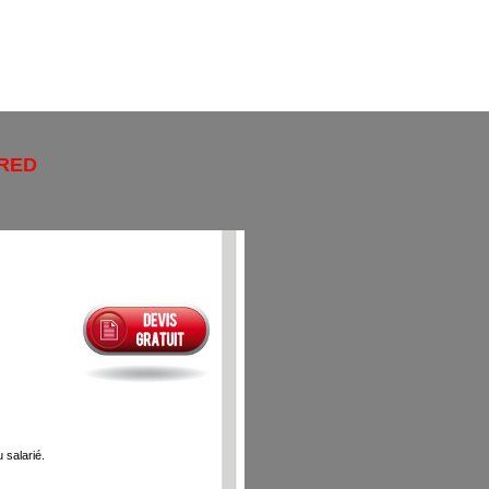
RED
 salarié.