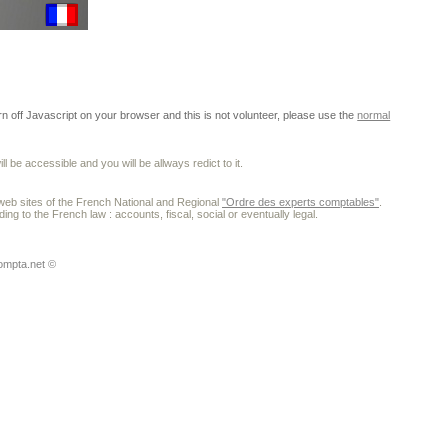
urn off Javascript on your browser and this is not volunteer, please use the
normal
 be accessible and you will be allways redict to it.
al web sites of the French National and Regional
"Ordre des experts comptables"
.
ding to the French law : accounts, fiscal, social or eventually legal.
ompta.net ©