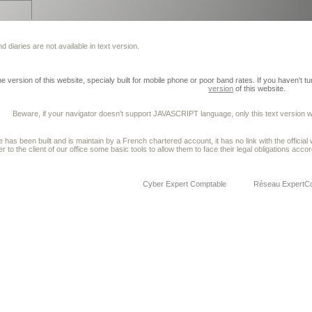
n
 diaries are not available in text version.
 version of this website, specialy built for mobile phone or poor band rates. If you haven't t
version
of this website.
Beware, if your navigator doesn't support JAVASCRIPT language, only this text version will
te has been built and is maintain by a French chartered account, it has no link with the offici
er to the client of our office some basic tools to allow them to face their legal obligations accor
Cyber Expert Comptable
Réseau ExpertC