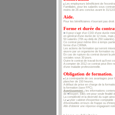
Les employeurs bénéficient de l'exonérat
Familiales, pour les salariés sous contra
moins de 26 ans conclus avant le 31/12/
Aide.
Pour les bénéficiaires n'ouvrant pas droit
Forme et durée du contra
Il peut s'agir d'un CDD d'une durée mini
en général d'une durée de 12 mois, mais p
50 salariés (70h au-delà de 250 salariés).
Ce contrat peut même être à temps partiel 
forme d'un CIRMA.
Les actions de formation qui seront mises
œuvre par un organisme de formation ou u
En cas de rupture du contrat durant la pér
sociales sous 30 jours.
Outre le contrat de travail écrit qu'il est 
A compter de 2012 ce contrat peut être ren
d'une maladie professionnelle.
Obligation de formation.
La contrepartie de ces avantages pour l
plancher de 150 heures.
A défaut de prise en charge de la formation
la formation (taxe FPC).
Avertissement :
les informations conten
de
l'expert. Elles ont pour seule finalité
La compléxité et la diversité du sujet ain
Le
cyber cabinet d'expertise comptable 
d'éventuelles erreurs de frappe ou d'inter
Afin d'obtenir une réponse engageant notr