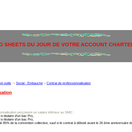
FO SHEETS DU JOUR DE VOTRE ACCOUNT CHARTE
et outils
->
Social - Embauche
->
Contrat de professionnalisation
sation
nalisation perçoivent un salaire inférieur au SMIC :
 titulaire d'un bac Pro,
 titulaire d'un bac Pro,
e 85% de la convention collective, sauf si le contrat à débuté avant le 26 ème anniversaire du