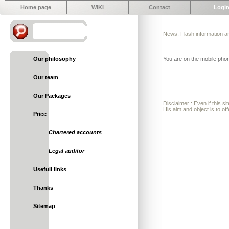
Home page
WIKI
Contact
Logi
News, Flash information and
Our philosophy
You are on the mobile phone
Our team
Our Packages
Disclaimer :
Even if this si
His aim and object is to off
Price
Chartered accounts
Legal auditor
Usefull links
Thanks
Sitemap