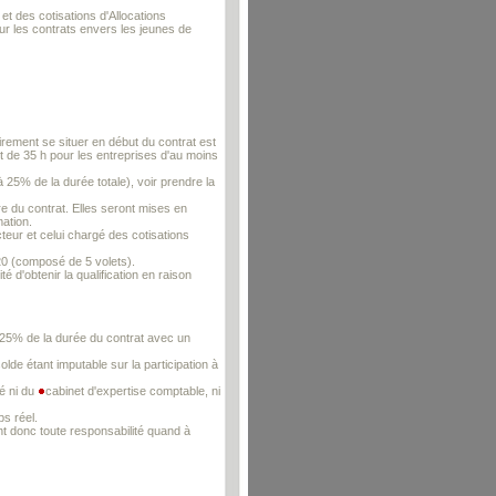
t des cotisations d'Allocations
ur les contrats envers les jeunes de
irement se situer en début du contrat est
t de 35 h pour les entreprises d'au moins
 25% de la durée totale), voir prendre la
e du contrat. Elles seront mises en
ation.
cteur et celui chargé des cotisations
EJ20 (composé de 5 volets).
 d'obtenir la qualification en raison
 25% de la durée du contrat avec un
olde étant imputable sur la participation à
é ni du
cabinet d'expertise comptable, ni
ps réel.
nt donc toute responsabilité quand à