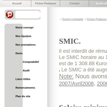
Accueil
Fiches Pratiques
Contact
Accés cl
->
Expert-comptable
->
Fiches Pratiques 
Notre concept
Nos équipes
SMIC.
Nos prestations
Il est interdit de r
Devis
Le SMIC horaire au 
Comptabilité
est de 1 308.88 €ur
Le SMIC a été augm
Audit
Note:
Nous avons 
Liens Utiles
,
2007/Avril2008
200
Remerciements
Plan du site