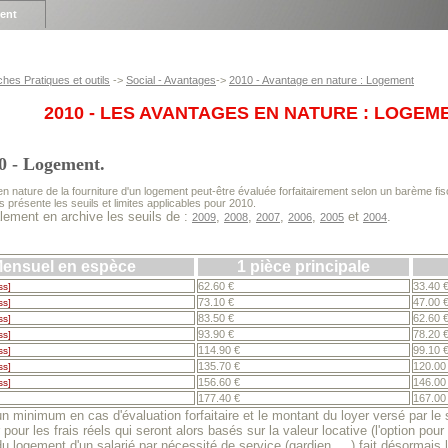
ient
ches Pratiques et outils
->
Social - Avantages
->
2010 - Avantage en nature : Logement
2010 - LES AVANTAGES EN NATURE : LOGEM
 - Logement.
n nature de la fourniture d'un logement peut-être évaluée forfaitairement selon un barème fis
 présente les seuils et limites applicables pour 2010.
ement en archive les seuils de :
,
,
,
,
et
.
2009
2008
2007
2006
2005
2004
Mensuel en espèce
1 pièce principale
62.60 €
33.40 
ss]
73.10 €
47.00 
ss]
83.50 €
62.60 
ss]
93.90 €
78.20 
ss]
114.90 €
99.10 
ss]
135.70 €
120.00
ss]
156.60 €
146.00
ss]
177.40 €
167.00
 minimum en cas d'évaluation forfaitaire et le montant du loyer versé par le sa
pour les frais réels qui seront alors basés sur la valeur locative (l'option pour
u logement d'un salarié par nécessité de service (gardien, ...) fait désormai