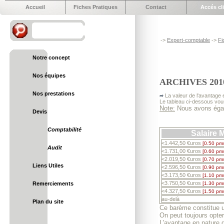
Accueil
Fiches Pratiques
Contact
Accés cl
->
Expert-comptable
->
Fi
Notre concept
Nos équipes
ARCHIVES 2010
Nos prestations
La valeur de l'avantage e
Le tableau ci-dessous vous
Note:
Nous avons égal
Devis
Comptabilité
Salaire 
<1.442,50 €uros
[0.50 pm
Audit
<1.731,00 €uros
[0.60 pm
<2.019,50 €uros
[0.70 pm
Liens Utiles
<2.596,50 €uros
[0.90 pm
<3.173,50 €uros
[1.10 pm
<3.750,50 €uros
Remerciements
[1.30 pm
<4.327,50 €uros
[1.50 pm
au-delà
Plan du site
Ce barème constitue un
On peut toujours opter 
L'avantage en nature d