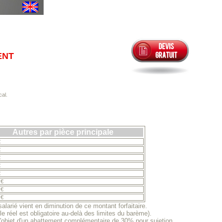
ENT
cal.
Autres par pièce principale
€
€
€
€
€
 €
 €
 €
larié vient en diminution de ce montant forfaitaire.
 le réel est obligatoire au-delà des limites du barème).
s l'objet d'un abattement complémentaire de 30% pour sujetion.