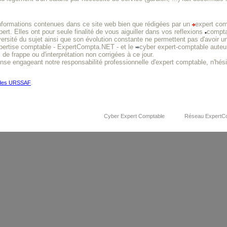
nformations contenues dans ce site web bien que rédigées par un
expert com
xpert. Elles ont pour seule finalité de vous aiguiller dans vos reflexions
compt
versité du sujet ainsi que son évolution constante ne permettent pas d'avoir u
xpertise comptable - ExpertCompta.NET - et le
cyber expert-comptable auteur
 de frappe ou d'interprétation non corrigées à ce jour.
onse engageant notre responsabilité professionnelle
d'expert comptable, n'hés
.
 des URSSAF
Cyber Expert Comptable
Réseau ExpertC