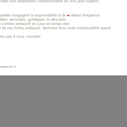
s l'objet d'un abattement complémentaire de 30% pour sujetion.
ptable n'engagent la responsabilité ni du
cabinet d'expertise
ables,
sociales,
juridiques ou
fiscales.
n contenu exhaustif et à jour en temps réel.
 de ces fiches pratiques, déclinent donc toute responsabilité quand
itez pas à nous consulter.
ompta.net ©