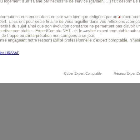
u logement d'un salarié par nécessité de service (gardien, ...) fait désormai
nformations contenues dans ce site web bien que rédigées par un
expert com
xpert. Elles ont pour seule finalité de vous aiguiller dans vos reflexions
compt
versité du sujet ainsi que son évolution constante ne permettent pas d'avoir u
xpertise comptable - ExpertCompta.NET - et le
cyber expert-comptable auteur
 de frappe ou d'interprétation non corrigées à ce jour.
onse engageant notre responsabilité professionnelle
d'expert comptable, n'hés
.
 des URSSAF
Cyber Expert Comptable
Réseau ExpertC