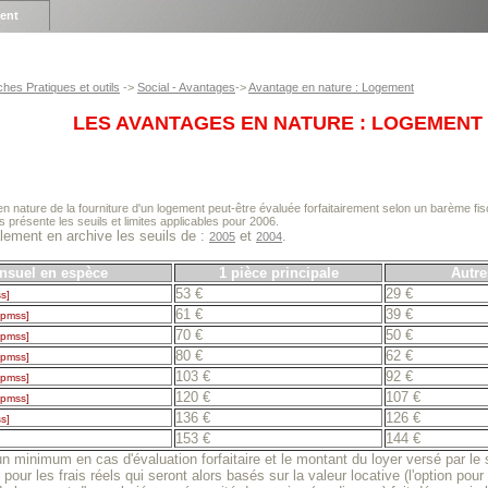
ient
ches Pratiques et outils
->
Social - Avantages
->
Avantage en nature : Logement
LES AVANTAGES EN NATURE : LOGEMENT
n nature de la fourniture d'un logement peut-être évaluée forfaitairement selon un barème fis
 présente les seuils et limites applicables pour 2006.
ement en archive les seuils de :
et
.
2005
2004
nsuel en espèce
1 pièce principale
Autre
53 €
29 €
s]
61 €
39 €
 pmss]
70 €
50 €
 pmss]
80 €
62 €
 pmss]
103 €
92 €
 pmss]
120 €
107 €
 pmss]
136 €
126 €
s]
153 €
144 €
 minimum en cas d'évaluation forfaitaire et le montant du loyer versé par le sa
pour les frais réels qui seront alors basés sur la valeur locative (l'option pour