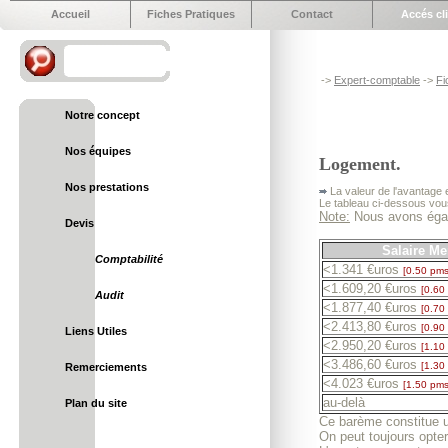
Accueil
Fiches Pratiques
Contact
Accés cl
->
Expert-comptable
->
Fi
Notre concept
Nos équipes
Logement.
Nos prestations
La valeur de l'avantage e
Le tableau ci-dessous vous
Note:
Nous avons égal
Devis
Salaire Me
Comptabilité
<1.341 €uros
[0.50 pms
<1.609,20 €uros
[0.60
Audit
<1.877,40 €uros
[0.70
<2.413,80 €uros
[0.90
Liens Utiles
<2.950,20 €uros
[1.10
<3.486,60 €uros
[1.30
Remerciements
<4.023 €uros
[1.50 pms
au-delà
Plan du site
Ce barème constitue un
On peut toujours opter 