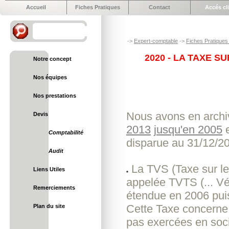
Accueil
Fiches Pratiques
Contact
Accés cl
->
Expert-comptable
->
Fiches Pratiques 
2020 - LA TAXE S
Notre concept
Nos équipes
Nos prestations
Nous avons en archi
Devis
2013
jusqu'en 2005
e
Comptabilité
disparue au 31/12/2
Audit
La TVS (Taxe sur le
Liens Utiles
appelée TVTS (... Vé
Remerciements
étendue en 2006 pui
Cette Taxe concerne 
Plan du site
pas exercées en socié