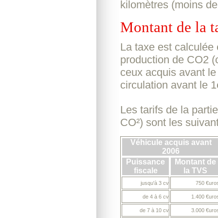
kilomètres (moins de
Montant de la t
La taxe est calculée 
production de CO2 (c
ceux acquis avant le 
circulation avant le 
Les tarifs de la part
CO²) sont les suivant
Véhicule acquis avant
2006
Puissance
Montant de
fiscale
la TVS
jusqu'à 3 cv
750 €uro
de 4 à 6 cv
1.400 €uro
de 7 à 10 cv
3.000 €uro