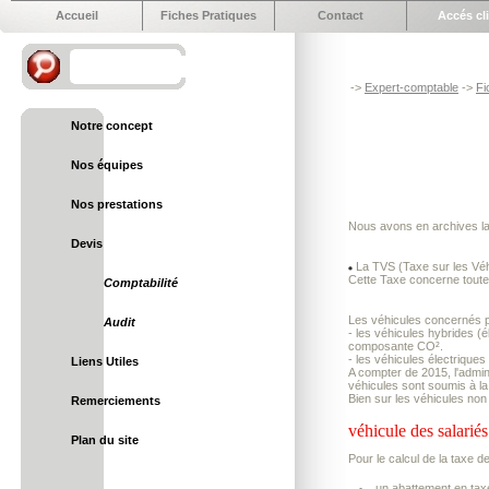
Accueil
Fiches Pratiques
Contact
Accés cl
->
Expert-comptable
->
Fi
Notre concept
Nos équipes
Nos prestations
Nous avons en archives la
Devis
La TVS (Taxe sur les Véhi
Cette Taxe concerne toutes 
Comptabilité
Les véhicules concernés pa
Audit
- les véhicules hybrides (
composante CO².
- les véhicules électrique
Liens Utiles
A compter de 2015, l'admin
véhicules sont soumis à l
Bien sur les véhicules non 
Remerciements
véhicule des salariés
Plan du site
Pour le calcul de la taxe de
un abattement en tax