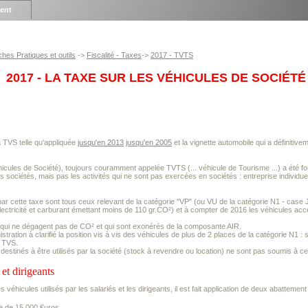
ient
ches Pratiques et outils
->
Fiscalité - Taxes
->
2017 - TVTS
2017 - LA TAXE SUR LES VÉHICULES DE SOCIÉTÉ 
 TVS telle qu'appliquée
jusqu'en 2013
jusqu'en 2005
et la vignette automobile qui a définitiv
cules de Société), toujours couramment appelée TVTS (... véhicule de Tourisme ...) a été f
sociétés, mais pas les activités qui ne sont pas exercées en sociétés : entreprise individuelle
r cette taxe sont tous ceux relevant de la catégorie "VP" (ou VU de la catégorie N1 - case J1
électricité et carburant émettant moins de 110 gr.CO²) et à compter de 2016 les véhicules acc
s qui ne dégagent pas de CO² et qui sont exonérés de la composante AIR.
istration à clarifié la position vis à vis des véhicules de plus de 2 places de la catégorie 
a TVS.
destinés à être utilisés par la société (stock à revendre ou location) ne sont pas soumis à ce
 et dirigeants
s véhicules utilisés par les salariés et les dirigeants, il est fait application de deux abattement 
e de 15.000 €uros