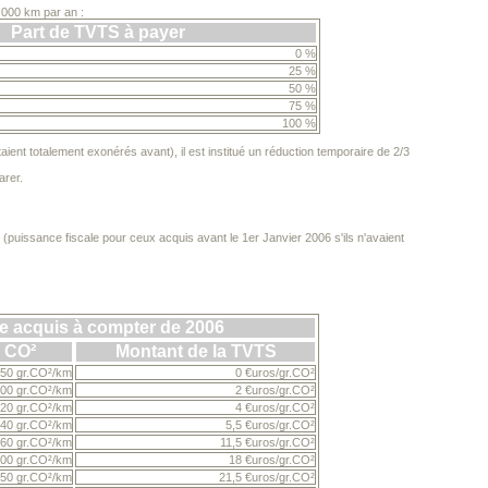
.000 km par an :
Part de TVTS à payer
0 %
25 %
50 %
75 %
100 %
ient totalement exonérés avant), il est institué un réduction temporaire de 2/3
arer.
 (puissance fiscale pour ceux acquis avant le 1er Janvier 2006 s'ils n'avaient
e acquis à compter de 2006
 CO²
Montant de la TVTS
 50 gr.CO²/km
0 €uros/gr.CO²
100 gr.CO²/km
2 €uros/gr.CO²
120 gr.CO²/km
4 €uros/gr.CO²
140 gr.CO²/km
5,5 €uros/gr.CO²
160 gr.CO²/km
11,5 €uros/gr.CO²
200 gr.CO²/km
18 €uros/gr.CO²
250 gr.CO²/km
21,5 €uros/gr.CO²