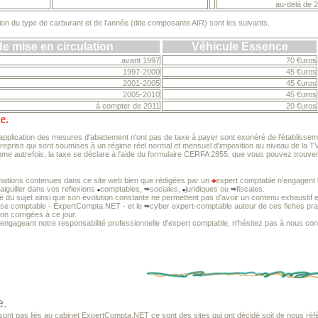
au-delà de 
ction du type de carburant et de l'année (dite composante AIR) sont les suivants.
e mise en circulation
Véhicule Essence
avant 1997
70 €uros
1997-2000
45 €uros
2001-2005
45 €uros
2005-2010
45 €uros
à compter de 2011
20 €uros
e.
application des mesures d'abattement n'ont pas de taxe à payer sont exonéré de l'établisseme
reprise qui sont soumises à un régime réel normal et mensuel d'imposition au niveau de la TV
me autrefois, la taxe se déclare à l'aide du formulaire CERFA 2855, que vous pouvez trouver s
mations contenues dans ce site web bien que rédigées par un
expert comptable n'engagent l
 aiguiller dans vos reflexions
comptables,
sociales,
juridiques ou
fiscales.
té du sujet ainsi que son évolution constante ne permettent pas d'avoir un contenu exhaustif e
tise comptable - ExpertCompta.NET - et le
cyber expert-comptable auteur de ces fiches prat
non corrigées à ce jour.
 engageant notre responsabilité professionnelle
d'expert comptable, n'hésitez pas à nous cons
e.
t pas liés au cabinet ExpertCompta.NET ce sont des sites qui ont décidé soit de nous référ