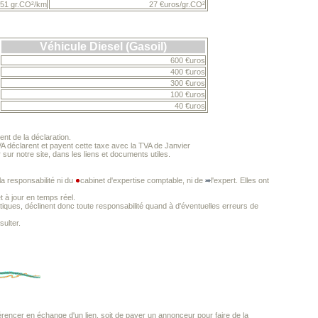
251 gr.CO²/km
27 €uros/gr.CO²
Véhicule Diesel (Gasoil)
600 €uros
400 €uros
300 €uros
100 €uros
40 €uros
nt de la déclaration.
A déclarent et payent cette taxe avec la TVA de Janvier
ur notre site, dans les liens et documents utiles.
a responsabilité ni du
cabinet d'expertise comptable, ni de
l'expert. Elles ont
t à jour en temps réel.
iques, déclinent donc toute responsabilité quand à d'éventuelles erreurs de
ulter.
encer en échange d'un lien, soit de payer un annonceur pour faire de la