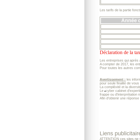
Les tarifs de la partie fon
Année d
Déclaration de la tax
Les entreprises qui après 
A compter de 2017, les ent
Pour toutes les autres com
Avertissement :
les infor
pour seule finalité de vous
La compléxité et la diversi
Le
cyber cabinet d'exper
frappe ou d'interprétation 
Afin d'obtenir une réponse
Liens publicitair
ATTENTION ces sites ne son