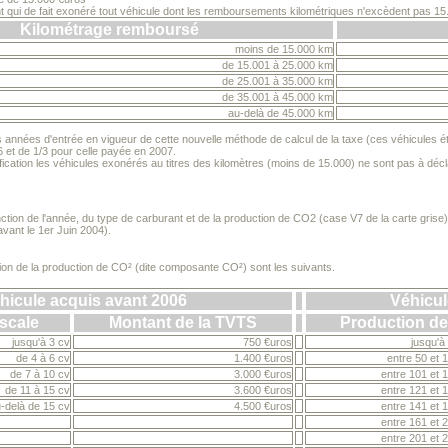
 qui de fait exonéré tout véhicule dont les remboursements kilométriques n'excèdent pas 15
Kilométrage remboursé
moins de 15.000 km
de 15.001 à 25.000 km
de 25.001 à 35.000 km
de 35.001 à 45.000 km
au-delà de 45.000 km
 années d'entrée en vigueur de cette nouvelle méthode de calcul de la taxe (ces véhicules éta
 et de 1/3 pour celle payée en 2007.
fication les véhicules exonérés au titres des kilomètres (moins de 15.000) ne sont pas à décl
nction de l'année, du type de carburant et de la production de CO2 (case V7 de la carte grise)
avant le 1er Juin 2004).
nction de la production de CO² (dite composante CO²) sont les suivants.
hicule acquis avant 2006
Véhicul
scale
Montant de la TVTS
Production de
jusqu'à 3 cv
750 €uros
jusqu'à
de 4 à 6 cv
1.400 €uros
entre 50 et 
de 7 à 10 cv
3.000 €uros
entre 101 et 
de 11 à 15 cv
3.600 €uros
entre 121 et 
-delà de 15 cv
4.500 €uros
entre 141 et 
entre 161 et 
entre 201 et 