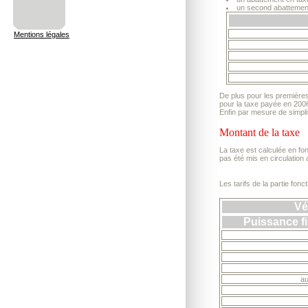
un second abattement
Mentions légales
De plus pour les premières
pour la taxe payée en 2006
Enfin par mesure de simpli
Montant de la taxe
La taxe est calculée en fo
pas été mis en circulation 
Les tarifs de la partie fo
Vé
Puissance fi
au