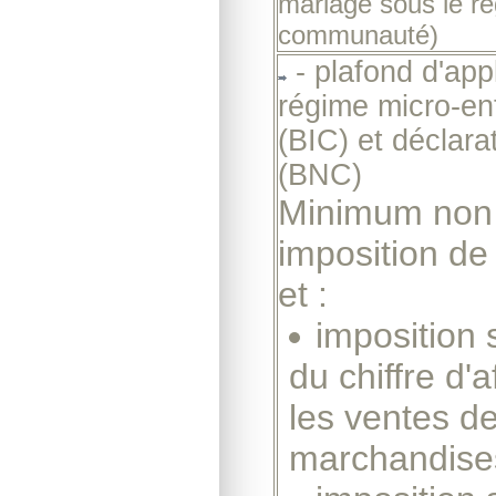
mariage sous le ré
communauté)
- plafond d'app
régime micro-en
(BIC) et déclarat
(BNC)
Minimum non
imposition de
et :
imposition 
du chiffre d'a
les ventes d
marchandise