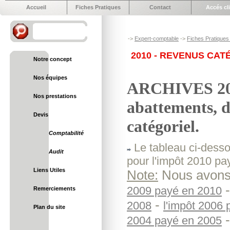
Accueil
Fiches Pratiques
Contact
Accés cl
->
Expert-comptable
->
Fiches Pratiques 
2010 - REVENUS CATÉ
Notre concept
Nos équipes
ARCHIVES 2010 
Nos prestations
abattements, d
Devis
catégoriel.
Comptabilité
Le tableau ci-dessou
Audit
pour l'impôt 2010 pa
Liens Utiles
Note:
Nous avons 
2009 payé en 2010
Remerciements
-
2008
l'impôt 2006
Plan du site
2004 payé en 2005