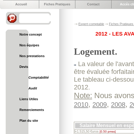
Accueil
Fiches Pratiques
Contact
Accés cl
->
Expert-comptable
->
Fiches Pratiques 
2012 - LES A
Notre concept
Nos équipes
Logement.
Nos prestations
La valeur de l'avant
Devis
être évaluée forfaita
Comptabilité
Le tableau ci-dessous
2012.
Audit
Note:
Nous avons 
Liens Utiles
,
,
,
2010
2009
2008
2
Remerciements
Plan du site
Salaire Mensuel en esp
<1.515,50 €uros
[0.50 pmss]