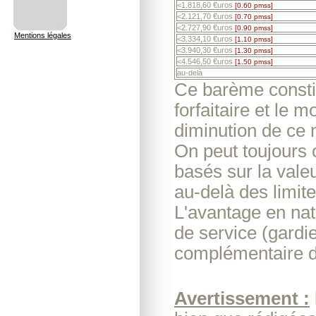
<1.818,60 €uros
[0.60 pmss]
<2.121,70 €uros
[0.70 pmss]
<2.727,90 €uros
[0.90 pmss]
Mentions légales
<3.334,10 €uros
[1.10 pmss]
<3.940,30 €uros
[1.30 pmss]
<4.546,50 €uros
[1.50 pmss]
au-delà
Ce barème consti
forfaitaire et le 
diminution de ce m
On peut toujours o
basés sur la valeur
au-delà des limit
L'avantage en nat
de service (gardie
complémentaire d
Avertissement :