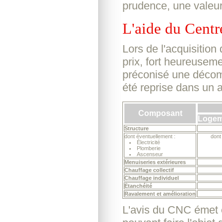
prudence, une valeur 
L'aide du Centr
Lors de l'acquisition
prix, fort heureuseme
préconisé une décomp
été reprise dans un 
Composant
Logeme
Structure
dont éventuellement :
dont
Électricité
Plomberie
Ascenseur
Menuiseries extérieures
Chauffage collectif
Chauffage individuel
Étanchéité
Ravalement et amélioration
L'avis du CNC émet 