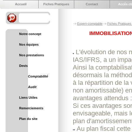
Accueil
Fiches Pratiques
Contact
Accés cl
->
Expert-comptable
->
Fiches Pratiques 
IMMOBILISATIO
Notre concept
Nos équipes
L'évolution de nos n
Nos prestations
IAS/IFRS, a un impac
Ainsi la comptabilis
Devis
désormais la méthode
Comptabilité
à la répartition de la
Audit
non amortissable) e
avantages attendus : 
Liens Utiles
Si ces avantages son
Remerciements
envisageable, mais lo
Plan du site
plan d'amortissement
Au plan fiscal cett