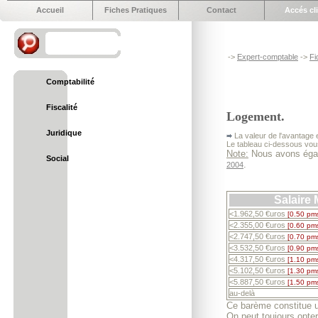
Accueil
Fiches Pratiques
Contact
Accés cl
->
Expert-comptable
->
Fi
Comptabilité
Fiscalité
Logement.
Juridique
La valeur de l'avantage e
Le tableau ci-dessous vous
Note:
Nous avons égal
Social
.
2004
Salaire
<1.962,50 €uros
[0.50 pm
<2.355,00 €uros
[0.60 pm
<2.747,50 €uros
[0.70 pm
<3.532,50 €uros
[0.90 pm
<4.317,50 €uros
[1.10 pm
<5.102,50 €uros
[1.30 pm
<5.887,50 €uros
[1.50 pm
au-delà
Ce barème constitue un
On peut toujours opter 