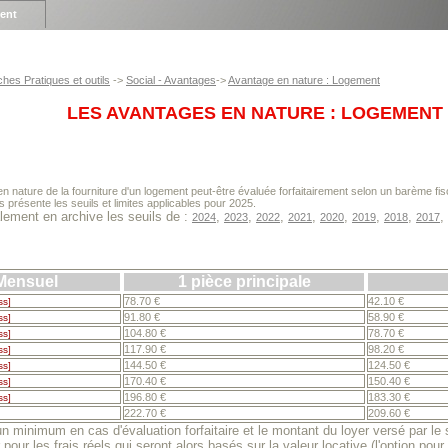
ient
ches Pratiques et outils
->
Social - Avantages
->
Avantage en nature : Logement
LES AVANTAGES EN NATURE : LOGEMENT
n nature de la fourniture d'un logement peut-être évaluée forfaitairement selon un barème fis
 présente les seuils et limites applicables pour 2025.
ement en archive les seuils de :
,
,
,
,
,
,
,
,
2024
2023
2022
2021
2020
2019
2018
2017
 Mensuel
1 pièce principale
78.70 €
42.10 €
ss]
91.80 €
58.90 €
ss]
104.80 €
78.70 €
ss]
117.90 €
98.20 €
ss]
144.50 €
124.50 €
ss]
170.40 €
150.40 €
ss]
196.80 €
183.30 €
ss]
222.70 €
209.60 €
 minimum en cas d'évaluation forfaitaire et le montant du loyer versé par le sa
pour les frais réels qui seront alors basés sur la valeur locative (l'option pour