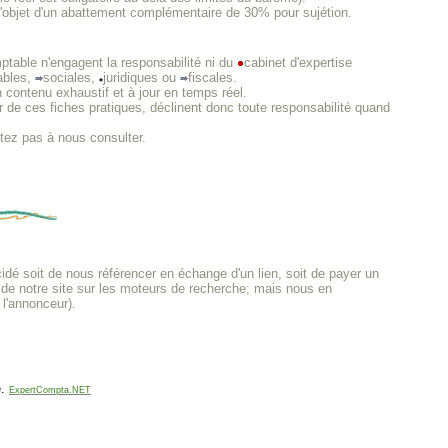
s l'objet d'un abattement complémentaire de 30% pour sujétion.
ptable n'engagent la responsabilité ni du
cabinet d'expertise
ables,
sociales,
juridiques ou
fiscales.
n contenu exhaustif et à jour en temps réel.
 de ces fiches pratiques, déclinent donc toute responsabilité quand
itez pas à nous consulter.
é soit de nous référencer en échange d'un lien, soit de payer un
té de notre site sur les moteurs de recherche; mais nous en
 l'annonceur).
.
ExpertCompta.NET