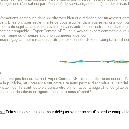
u logement d'un salarié par nécessité de service (gardien, ...) fait désormai
nformations contenues dans ce site web bien que rédigées par un
expert com
xpert. Elles ont pour seule finalité de vous aiguiller dans vos reflexions
compt
versité du sujet ainsi que son évolution constante ne permettent pas d'avoir u
xpertise comptable - ExpertCompta.NET - et le
cyber expert-comptable auteur
 de frappe ou d'interprétation non corrigées à ce jour.
onse engageant notre responsabilité professionnelle
d'expert comptable, n'hés
e.
e sont pas liés au cabinet ExpertCompta.NET ce sont des sites qui ont décid
e la publicité, leur présence sur notre site nous permet d’accroître la visibili
nsabilités. Ils sont toutefois censé être en lien avec la page affichée (d’après
proposant des devis en lignes : pensez a nous d'abord !
ble
Faites un devis en ligne pour déléguer votre cabinet d'expertise comptable