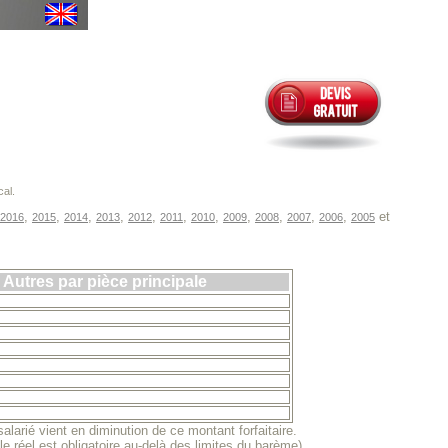
cal.
,
,
,
,
,
,
,
,
,
,
,
et
2016
2015
2014
2013
2012
2011
2010
2009
2008
2007
2006
2005
Autres par pièce principale
larié vient en diminution de ce montant forfaitaire.
 le réel est obligatoire au-delà des limites du barème).