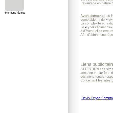
L'avantage en nature d
Mentions légales
Avertissement :
les i
comptable, ni de
l'e
La compléxité et la di
Le
cyber cabinet d'e
à d'éventuelles erreurs
Afin d'obtenir une rép
Liens publicitair
ATTENTION ces sites n
annonceur pour faire d
déclinons toutes respo
Concernant les sites 
Devis Expert Compta