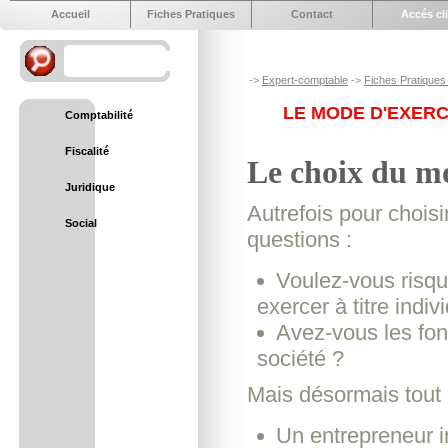
Accueil
Fiches Pratiques
Contact
Accés cl
->
Expert-comptable
->
Fiches Pratiques 
LE MODE D'EXERCI
Comptabilité
Fiscalité
Le choix du mod
Juridique
Autrefois pour choisi
Social
questions :
Voulez-vous risqu
exercer à titre indi
Avez-vous les fon
société ?
Mais désormais tout 
Un entrepreneur in