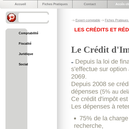
Accueil
Fiches Pratiques
Contact
Accés cl
->
Expert-comptable
->
Fiches Pratiques 
LES CRÉDITS ET RÉ
Comptabilité
Fiscalité
Le Crédit d'I
Juridique
Depuis la loi de fin
Social
s'effectue sur option
2069.
Depuis 2008 se crédi
dépenses
(5% au del
Ce crédit d'impôt es
Les dépenses à reteni
75% de la charge 
recherche,