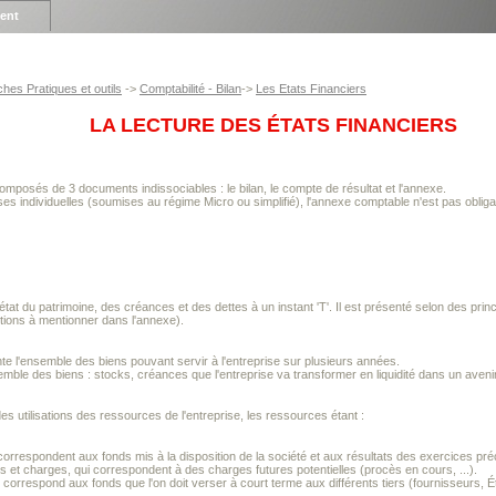
ient
ches Pratiques et outils
->
Comptabilité - Bilan
->
Les Etats Financiers
LA LECTURE DES ÉTATS FINANCIERS
composés de 3 documents indissociables : le bilan, le compte de résultat et l'annexe.
ses individuelles (soumises au régime Micro ou simplifié), l'annexe comptable n'est pas obliga
'état du patrimoine, des créances et des dettes à un instant 'T'. Il est présenté selon des p
tions à mentionner dans l'annexe).
nte l'ensemble des biens pouvant servir à l'entreprise sur plusieurs années.
ensemble des biens : stocks, créances que l'entreprise va transformer en liquidité dans un aveni
des utilisations des ressources de l'entreprise, les ressources étant :
correspondent aux fonds mis à la disposition de la société et aux résultats des exercices pré
s et charges, qui correspondent à des charges futures potentielles (procès en cours, ...).
 correspond aux fonds que l'on doit verser à court terme aux différents tiers (fournisseurs, Éta