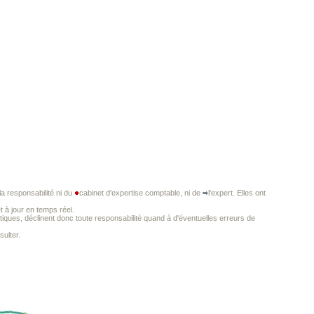
a responsabilité ni du
cabinet d'expertise comptable, ni de
l'expert. Elles ont
t à jour en temps réel.
iques, déclinent donc toute responsabilité quand à d'éventuelles erreurs de
ulter.