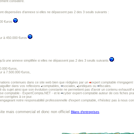
élément considéré.
nt dispensées d'annexe si elles ne dépassent pas 2 des 3 seuils suivants :
000 €uros
:
eur à 450.000 €uros
:
u'à une annexe simplifiée si elles ne dépassent pas 2 des 3 seuils suivants
:
0.000 €uros,
eur à 7.500.000 €uros,
mations contenues dans ce site web bien que rédigées par un
expert comptable n'engagent l
 aiguiller dans vos reflexions
comptables,
sociales,
juridiques ou
fiscales.
té du sujet ainsi que son évolution constante ne permettent pas d'avoir un contenu exhaustif e
tise comptable - ExpertCompta.NET - et le
cyber expert-comptable auteur de ces fiches prat
non corrigées à ce jour.
 engageant notre responsabilité professionnelle
d'expert comptable, n'hésitez pas à nous cons
site mais commercial et donc non officiel
Bilans d'entreprises
.