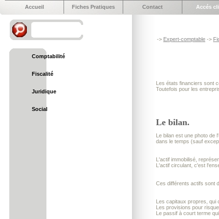
Accueil
Fiches Pratiques
Contact
Accés cl
->
Expert-comptable
->
Fi
Comptabilité
Fiscalité
Les états financiers sont 
Toutefois pour les entrepri
Juridique
Social
Le bilan.
Le bilan est une photo de l
dans le temps (sauf excep
L'actif immobilisé, représe
L'actif circulant, c'est l'
Ces différents actifs sont 
Les capitaux propres, qui 
Les provisions pour risque
Le passif à court terme qui