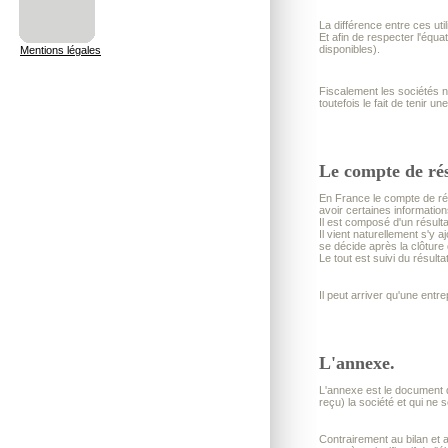
La différence entre ces uti
Et afin de respecter l'équat
disponibles).
Mentions légales
Fiscalement les sociétés n'o
toutefois le fait de tenir u
Le compte de rés
En France le compte de rés
avoir certaines information
Il est composé d'un résult
Il vient naturellement s'y
se décide après la clôture 
Le tout est suivi du résul
Il peut arriver qu'une entr
L'annexe.
L'annexe est le document q
reçu) la société et qui ne
Contrairement au bilan et a