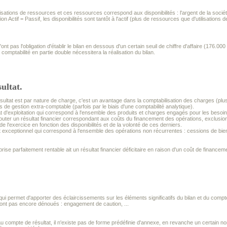
lisations de ressources et ces ressources correspond aux disponibilités : l'argent de la sociét
ion Actif = Passif, les disponibilités sont tantôt à l'actif (plus de ressources que d'utilisations
nt pas l'obligation d'établir le bilan en dessous d'un certain seuil de chiffre d'affaire (176.00
ne comptabilité en partie double nécessitera la réalisation du bilan.
ultat.
ultat est par nature de charge, c'est un avantage dans la comptabilisation des charges (plus
s de gestion extra-comptable (parfois par le biais d'une comptabilité analytique).
at d'exploitation qui correspond à l'ensemble des produits et charges engagés pour les besoins
 ajouter un résultat financier correspondant aux coûts du financement des opérations, exclusio
de l'exercice en fonction des disponibilités et de la volonté de ces derniers.
tat exceptionnel qui correspond à l'ensemble des opérations non récurrentes : cessions de bien
eprise parfaitement rentable ait un résultat financier déficitaire en raison d'un coût de finance
ui permet d'apporter des éclaircissements sur les éléments significatifs du bilan et du comp
 sont pas encore dénoués : engagement de caution, ...
u compte de résultat, il n'existe pas de forme prédéfinie d'annexe, en revanche un certain nom