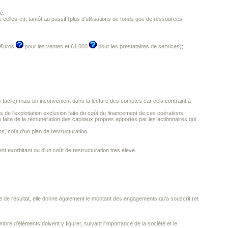
é.
 de celles-ci), tantôt au passif (plus d'utilisations de fonds que de ressources
0 €uros
pour les ventes et 61.000
pour les prestataires de services);
 facile) mais un inconvénient dans la lecture des comptes car cela contraint à
 de l'exploitation exclusion faite du coût du financement de ces opérations.
n faite de la rémunération des capitaux propres apportés par les actionnaires qui
s, coût d'un plan de restructuration.
ment exorbitant ou d'un coût de restructuration très élevé.
te de résultat, elle donne également le montant des engagements qu'a souscrit (et
bre d'éléments doivent y figurer, suivant l'importance de la société et le