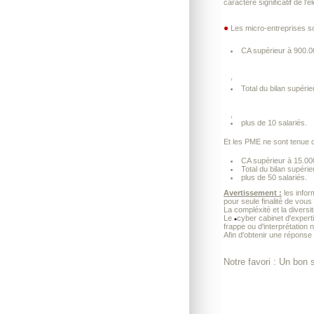
caractère significatif de l'
Les micro-entreprises so
CA supérieur à 900.
,
Total du bilan supéri
,
plus de 10 salariés.
Et les PME ne sont tenue q
CA supérieur à 15.00
Total du bilan supéri
plus de 50 salariés.
Avertissement :
les infor
pour seule finalité de vous
La compléxité et la diversi
Le
cyber cabinet d'exper
frappe ou d'interprétation 
Afin d'obtenir une réponse
Notre favori : Un bon 