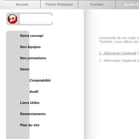
Accueil
Fiches Pratiques
Contact
Accés cl
Notre concept
L'ensemble de nos outils so
Toutefois, vous utilisez p
Nos équipes
1 - télécharger l'applicatif
(
Nos prestations
2 - télécharger l'applicatif
Devis
Comptabilité
Audit
Liens Utiles
Remerciements
Plan du site