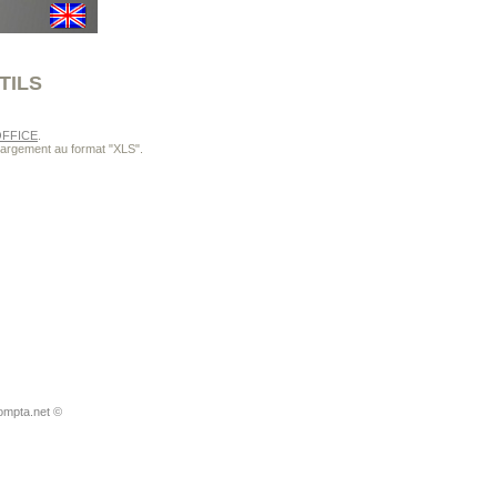
TILS
FFICE
.
chargement au format "XLS".
ompta.net ©