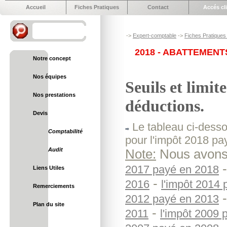
Accueil
Fiches Pratiques
Contact
Accés cl
->
Expert-comptable
->
Fiches Pratiques 
2018 - ABATTEMEN
Notre concept
Nos équipes
Seuils et limi
Nos prestations
déductions.
Devis
Le tableau ci-dessou
Comptabilité
pour l'impôt 2018 pa
Audit
Note:
Nous avons 
2017 payé en 2018
Liens Utiles
-
2016
l'impôt 2014
Remerciements
2012 payé en 2013
Plan du site
-
2011
l'impôt 2009 