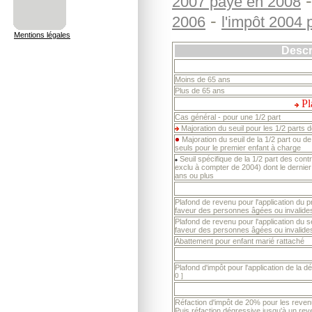
2007 payé en 2008
-
2006
l'impôt 2004
Mentions légales
Descr
Moins de 65 ans
Plus de 65 ans
Pla
Cas général - pour une 1/2 part
Majoration du seuil pour les 1/2 parts 
Majoration du seuil de la 1/2 part ou de 
seuls pour le premier enfant à charge
Seuil spécifique de la 1/2 part des con
exclu à compter de 2004) dont le dernier
ans ou plus
Plafond de revenu pour l'application du
faveur des personnes âgées ou invalide
Plafond de revenu pour l'application du
faveur des personnes âgées ou invalide
Abattement pour enfant marié rattaché
Plafond d'impôt pour l'application de la 
0 ]
Réfaction d'impôt de 20% pour les revenu
Puis réfaction dégressive jusqu'à un re