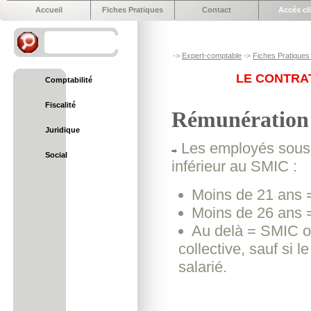
Accueil
Fiches Pratiques
Contact
Accés cl
->
Expert-comptable
->
Fiches Pratiques 
LE CONTRA
Comptabilité
Fiscalité
Rémunération
Juridique
Les employés sous c
Social
inférieur au SMIC :
Moins de 21 ans =
Moins de 26 ans =
Au delà = SMIC ou
collective, sauf si 
salarié.