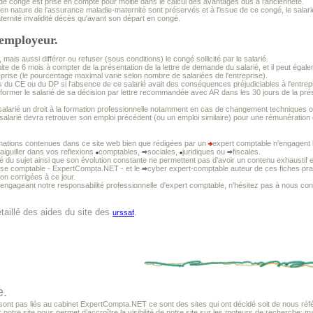
de congé est prise en compte pour moitié dans le calcul des avantages dus à l'ancienneté.
 en nature de l'assurance maladie-maternité sont préservés et à l'issue de ce congé, le sala
ernité invalidité décès qu'avant son départ en congé.
'employeur.
mais aussi différer ou refuser (sous conditions) le congé sollicité par le salarié.
 limite de 6 mois à compter de la présentation de la lettre de demande du salarié, et il peut é
prise (le pourcentage maximal varie selon nombre de salariées de l'entreprise).
is du CE ou du DP si l'absence de ce salarié avait des conséquences préjudiciables à l'entrep
informer le salarié de sa décision par lettre recommandée avec AR dans les 30 jours de la pré
u salarié un droit à la formation professionnelle notamment en cas de changement techniques 
e salarié devra retrouver son emploi précédent (ou un emploi similaire) pour une rémunération 
mations contenues dans ce site web bien que rédigées par un
expert comptable n'engagent l
 aiguiller dans vos reflexions
comptables,
sociales,
juridiques ou
fiscales.
té du sujet ainsi que son évolution constante ne permettent pas d'avoir un contenu exhaustif e
tise comptable - ExpertCompta.NET - et le
cyber expert-comptable auteur de ces fiches prat
non corrigées à ce jour.
 engageant notre responsabilité professionnelle
d'expert comptable, n'hésitez pas à nous cons
détaillé des aides du site des
.
urssaf
e.
t pas liés au cabinet ExpertCompta.NET ce sont des sites qui ont décidé soit de nous référ
r notre site nous permet d’accroître la visibilité de notre site sur les moteurs de recherche; m