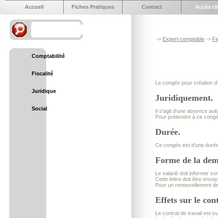
Accueil
Fiches Pratiques
Contact
Accés cl
->
Expert-comptable
->
Fi
Comptabilité
Fiscalité
Le congés pour création d'
Juridique
Juridiquement.
Social
Il s'agit d'une absence aut
Pour prétendre à ce congés
Durée.
Ce congés est d'une durée 
Forme de la de
Le salarié doit informer s
Cette lettre doit être env
Pour un renouvellement de 
Effets sur le con
Le contrat de travail est s