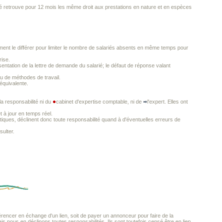
rié retrouve pour 12 mois les même droit aux prestations en nature et en espèces
galement le différer pour limiter le nombre de salariés absents en même temps pour
rise.
sentation de la lettre de demande du salarié; le défaut de réponse valant
ou de méthodes de travail.
équivalente.
a responsabilité ni du
cabinet d'expertise comptable, ni de
l'expert. Elles ont
t à jour en temps réel.
iques, déclinent donc toute responsabilité quand à d'éventuelles erreurs de
ulter.
encer en échange d'un lien, soit de payer un annonceur pour faire de la
ais nous en déclinons toutes responsabilités. Ils sont toutefois censé être en lien