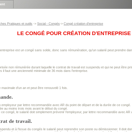
ient
ches Pratiques et outils
->
Social - Congés
->
Congé création d'entreprise
LE CONGÉ POUR CRÉATION D'ENTREPRISE
entreprise est un congé sans solde, donc sans rémunération, qu'un salarié peut prendre dans
orisée non rémunérée durant laquelle le contrat de travail est suspendu et qui ne peut être pr
 il faut une ancienneté minimale de 36 mois dans l'entreprise.
maximale d'un an et peut être renouvelé 1 fois.
mande.
on employeur par lettre recommandée avec AR du point de départ et de la durée de ce congé.
oyée au moins trois mois avant le début du congé.
ce congé, le salarié doit simplement prévenir l'employeur, par lettre recommandée avec AR 
trat de travail.
uspendu et à l'issue du congés le salarié peut reprendre son poste ou démissionner. Il doit do