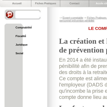
Accueil
Fiches Pratiques
Contact
Accés cl
->
Expert-comptable
->
Fiches Pratiques 
personnel prévention pénibilité
Comptabilité
LE COMP
Fiscalité
La création et
Juridique
de prévention p
Social
En 2014 a été instau
pénibilité afin de pr
des droits à la retrait
Ce compte est aliment
l'employeur (DADS de
qu'incombe la prise e
compte donne lieu au