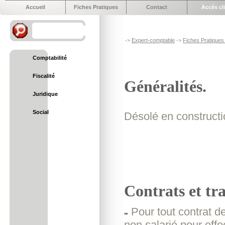
Accueil
Fiches Pratiques
Contact
Accés cl
->
Expert-comptable
->
Fiches Pratiques 
Comptabilité
Fiscalité
Généralités.
Juridique
Social
Désolé en construct
Contrats et tra
Pour tout contrat de
non salarié pour effe