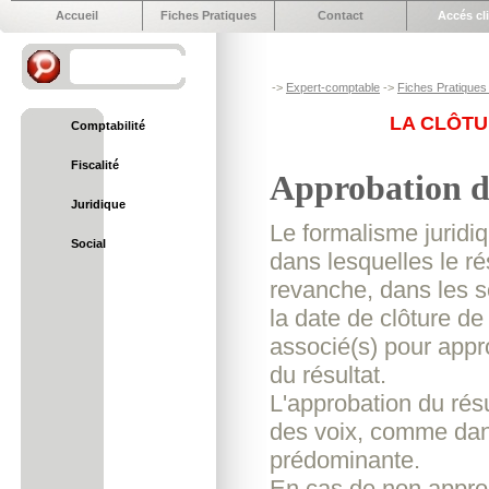
Accueil
Fiches Pratiques
Contact
Accés cl
->
Expert-comptable
->
Fiches Pratiques 
LA CLÔTU
Comptabilité
Fiscalité
Approbation d
Juridique
Le formalisme juridi
Social
dans lesquelles le r
revanche, dans les s
la date de clôture d
associé(s) pour appr
du résultat.
L'approbation du résul
des voix, comme dans
prédominante.
En cas de non approb