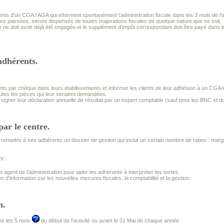
nts d'un CGA / AGA qui informent spontanément l'administration fiscale dans les 3 mois de l'a
les passées, seront dispensés de toutes majorations fiscales de quelque nature que se soit.
ne doit avoir déjà été engagée et le supplément d'impôt correspondant doit être payé dans le
adhérents.
nts par chèque dans leurs établissements et informer les clients de leur adhésion à un CGA
utes les pièces qui leur seraient demandées.
e signer leur déclaration annuelle de résultat par un expert comptable (sauf pour les BNC et 
par le centre.
emettre à ses adhérents un dossier de gestion qui inclut un certain nombre de ratios : marge
t :
n agent de l'administration pour aider les adhérents à interpréter les textes.
 d'information sur les nouvelles mesures fiscales, la comptabilité et la gestion.
n.
ans les 5 mois
du début de l'activité ou avant le 31 Mai de chaque année.