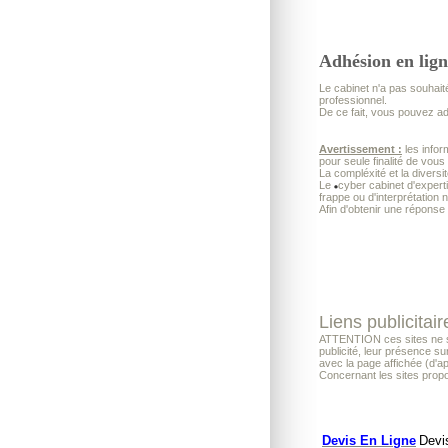
Adhésion en lign
Le cabinet n'a pas souhaité
professionnel.
De ce fait, vous pouvez a
Avertissement :
les infor
pour seule finalité de vous
La compléxité et la diversi
Le
cyber cabinet d'exper
frappe ou d'interprétation 
Afin d'obtenir une réponse
Liens publicitair
ATTENTION ces sites ne son
publicité, leur présence su
avec la page affichée (d'a
Concernant les sites propo
Devis En Ligne
Devi