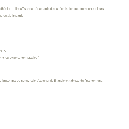
dhésion : d'insuffisance, d'inexactitude ou d'omission que comportent leurs
s délais impartis.
/AGA.
donc les experts comptables!).
 brute, marge nette, ratio d'autonomie financière, tableau de financement.