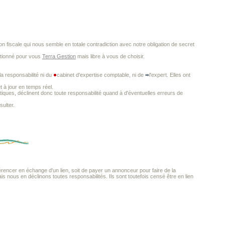
ion fiscale qui nous semble en totale contradiction avec notre obligation de secret
ctionné pour vous
Terra Gestion
mais libre à vous de choisir.
a responsabilité ni du
cabinet d'expertise comptable, ni de
l'expert. Elles ont
t à jour en temps réel.
iques, déclinent donc toute responsabilité quand à d'éventuelles erreurs de
ulter.
encer en échange d'un lien, soit de payer un annonceur pour faire de la
ais nous en déclinons toutes responsabilités. Ils sont toutefois censé être en lien