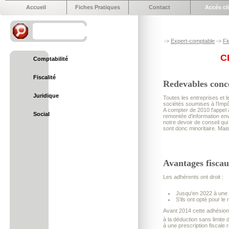
Accueil
Fiches Pratiques
Contact
Accés cl
->
Expert-comptable
->
Fi
C
Comptabilité
Fiscalité
Redevables conc
Juridique
Toutes les entreprises et 
sociétés soumises à l'Impôt
A compter de 2010 l'appel
Social
remontée d'information env
notre devoir de conseil qui
sont donc minoritaire. Mais
Avantages fiscau
Les adhérents ont droit :
Jusqu'en 2022 à une 
S'ils ont opté pour le 
Avant 2014 cette adhésion 
à la déduction sans limite
à une prescription fiscale 