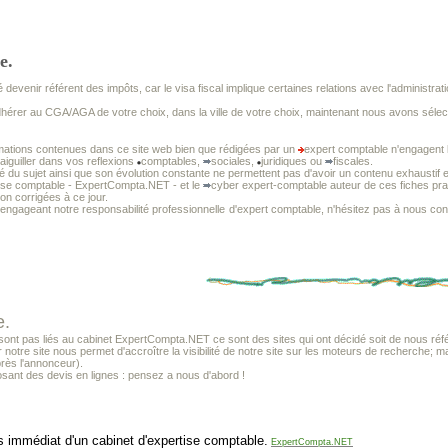
e.
 devenir référent des impôts, car le visa fiscal implique certaines relations avec l'administrat
dhérer au CGA/AGA de votre choix, dans la ville de votre choix, maintenant nous avons séle
mations contenues dans ce site web bien que rédigées par un
expert comptable n'engagent l
 aiguiller dans vos reflexions
comptables,
sociales,
juridiques ou
fiscales.
té du sujet ainsi que son évolution constante ne permettent pas d'avoir un contenu exhaustif e
tise comptable - ExpertCompta.NET - et le
cyber expert-comptable auteur de ces fiches prat
non corrigées à ce jour.
 engageant notre responsabilité professionnelle
d'expert comptable, n'hésitez pas à nous cons
e.
t pas liés au cabinet ExpertCompta.NET ce sont des sites qui ont décidé soit de nous référ
r notre site nous permet d'accroître la visibilité de notre site sur les moteurs de recherche; m
près l'annonceur).
sant des devis en lignes : pensez a nous d'abord !
s immédiat d'un cabinet d'expertise comptable.
ExpertCompta.NET