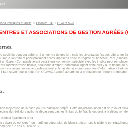
ient
ches Pratiques et outils
->
Fiscalité - IR
->
CGA et AGA
ENTRES ET ASSOCIATIONS DE GESTION AGRÉÉS (C
ernés.
les sociétés peuvent adhérer à un centre de gestion, mais les avantages fiscaux offerts en é
 sur le Revenu et principalement celles imposées selon le régime du bénéfice Réel (simplifié 
 à un Expert-Comptable ayant passé une convention spéciale avec les impôts peut remplacer 
ers l'administration fiscale, beaucoup d'expert-comptable jugent donc qu'il y a un risque de p
 sont soumises au secret professionnel et le fait de faire une remontée d'information à l'admi
 il faut savoir que le cout d'un CGA/AGA ajouté au tarif de la prestation de l'expert-comptable
x.
non majoration de la base pour le calcul de l'impôt. Cette majoraiton sinon est de 25% et 
régime du réel alors qu'ils ne dépassent pas les limites du forfait, ils ont droit à la déduction d
donnait également droit :
 du salaire du conjoint (non marié en séparation de biens), désormais le plafond est rétabli p
ramenée à 2 ans au lieu de 3.