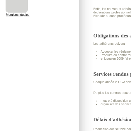
Enfin, les nouveaux adhére
déclarations professionnel
Mentions légales
Bien sûr aucune procédure 
Obligations des 
Les adhérents doivent
Accepter les règleme
Produire au centre to
et jusqu'en 2009 fair
Services rendus 
Chaque année le CGA doit r
De plus les centres peuven
mettre à disposition u
organiser des séances
Délais d'adhésio
L'adhésion doit se faire d