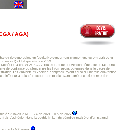
GA / AGA)
change de cette adhésion facultative concernent uniquement les entreprises et
ou normal) et il disparaitra en 2023.
l'adhésion à une AGA / CGA. Toutefois cette convention nécessite de faire une
erte de confiance du client entre les informations obtenues dans le cadre de
nistration. Les cabinets d'expertise-comptable ayant souscrit une telle convention
 est inférieur a celui d'un expert-comptable ayant signé une telle convention.
diminue à : 20% en 2020, 15% en 2021, 10% en 2022
;
es frais d'adhésion dans la double limite : du bénéfice réalisé et d'un plafond.
our eux à 17.500 €uros