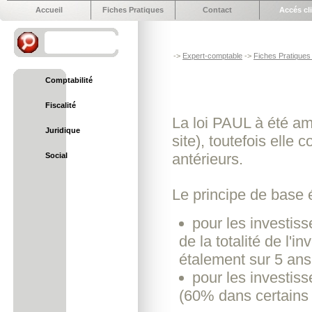
Accueil
Fiches Pratiques
Contact
Accés cl
->
Expert-comptable
->
Fiches Pratiques 
Comptabilité
Fiscalité
La loi PAUL à été am
Juridique
site), toutefois elle 
antérieurs.
Social
Le principe de base é
pour les investis
de la totalité de l'
étalement sur 5 ans
pour les investis
(60% dans certai