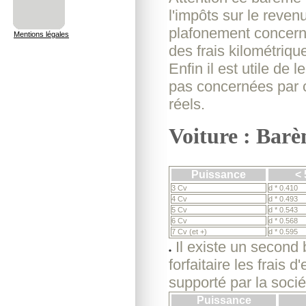
l'impôts sur le reve
plafonement concerne
Mentions légales
des frais kilométri
Enfin il est utile de 
pas concernées par ce
réels.
Voiture : Barè
Puissance
< 
3 Cv
d * 0.410
4 Cv
d * 0.493
5 Cv
d * 0.543
6 Cv
d * 0.568
7 Cv (et +)
d * 0.595
Il existe un second
forfaitaire les frais 
supporté par la soci
Puissance