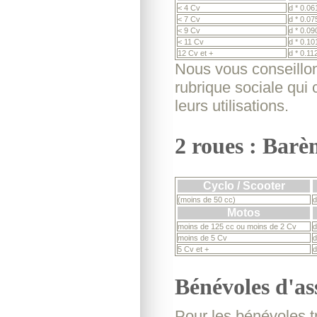
< 4 Cv
d * 0.06
< 7 Cv
d * 0.07
< 9 Cv
d * 0.09
< 11 Cv
d * 0.10
12 Cv et +
d * 0.11
Nous vous conseillon
rubrique sociale qui
leurs utilisations.
2 roues : Barè
Cyclo / Scooter
(moins de 50 cc)
d
Motos
moins de 125 cc ou moins de 2 Cv
d
moins de 5 Cv
d
5 Cv et +
d
Bénévoles d'as
Pour les bénévoles tr