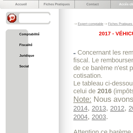
Accueil
Fiches Pratiques
Contact
Accés cl
->
Expert-comptable
->
Fiches Pratiques 
2017 - VÉHI
Comptabilité
Fiscalité
Concernant les remb
Juridique
fiscal. Le remboursem
de ce barème n'est p
Social
cotisation.
Le tableau ci-dessou
celui de
2016
(impôts
Note:
Nous avons 
,
,
,
2014
2013
2012
2
,
.
2004
2003
Attention ce barème q