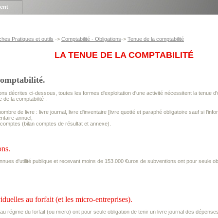
ient
ches Pratiques et outils
->
Comptabilité - Obligations
->
Tenue de la comptabilité
LA TENUE DE LA COMPTABILITÉ
omptabilité.
ons décrites ci-dessous, toutes les formes d'exploitation d'une activité nécessitent la tenue 
 de la comptabilité :
ombre de livre : livre journal, livre d'inventaire [livre quotté et paraphé obligatoire sauf si l'in
entaire annuel,
s comptes (bilan comptes de résultat et annexe).
ons.
nues d'utilité publique et recevant moins de 153.000 €uros de subventions ont pour seule obl
iduelles au forfait (et les micro-entreprises).
u régime du forfait (ou micro) ont pour seule obligation de tenir un livre journal des dépen