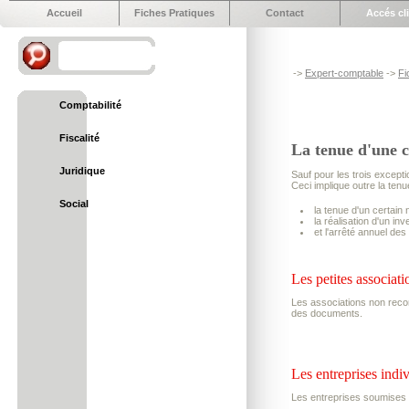
Accueil
Fiches Pratiques
Contact
Accés cl
->
Expert-comptable
->
Fi
Comptabilité
Fiscalité
La tenue d'une c
Juridique
Sauf pour les trois excepti
Ceci implique outre la tenue
Social
la tenue d'un certain n
la réalisation d'un inv
et l'arrêté annuel de
Les petites associati
Les associations non recon
des documents.
Les entreprises indiv
Les entreprises soumises a