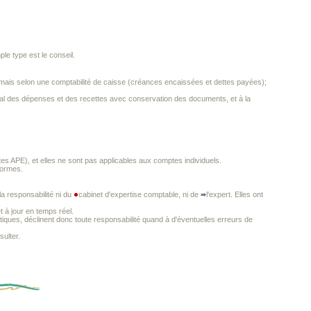
ple type est le conseil.
s) mais selon une comptabilité de caisse (créances encaissées et dettes payées);
ournal des dépenses et des recettes avec conservation des documents, et à la
s APE), et elles ne sont pas applicables aux comptes individuels.
normes.
a responsabilité ni du
cabinet d'expertise comptable, ni de
l'expert. Elles ont
t à jour en temps réel.
iques, déclinent donc toute responsabilité quand à d'éventuelles erreurs de
ulter.