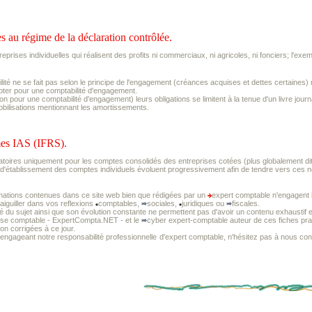
s au régime de la déclaration contrôlée.
treprises individuelles qui réalisent des profits ni commerciaux, ni agricoles, ni fonciers; l'exem
ilité ne se fait pas selon le principe de l'engagement (créances acquises et dettes certaine
opter pour une comptabilité d'engagement.
tion pour une comptabilité d'engagement) leurs obligations se limitent à la tenue d'un livre j
obilisations mentionnant les amortissements.
mes IAS (IFRS).
toires uniquement pour les comptes consolidés des entreprises cotées (plus globalement dite
 d'établissement des comptes individuels évoluent progressivement afin de tendre vers ces 
mations contenues dans ce site web bien que rédigées par un
expert comptable n'engagent l
 aiguiller dans vos reflexions
comptables,
sociales,
juridiques ou
fiscales.
té du sujet ainsi que son évolution constante ne permettent pas d'avoir un contenu exhaustif e
tise comptable - ExpertCompta.NET - et le
cyber expert-comptable auteur de ces fiches prat
non corrigées à ce jour.
 engageant notre responsabilité professionnelle
d'expert comptable, n'hésitez pas à nous cons