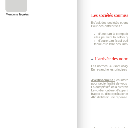
Mentions légales
Les sociétés soumise
Il s'agit des sociétés et en
Pour ces entreprises :
d'une part la comptab
elles peuvent toutefois 
d'autre part (sauf op
tenue d'un livre des imm
L'arrivée des nor
Les normes IAS sont obliga
En revanche les principes
Avertissement :
les infor
pour seule finalité de vous
La compléxité et la diversi
Le
cyber cabinet d'exper
frappe ou d'interprétation 
Afin d'obtenir une réponse