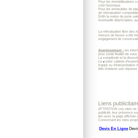
Pour les immobilisations c
coût historique.
Pour les immeubles de plac
de réévaluation comptabilis
Enfin la notion de juste va
éventuelle dépréciation, q
La réévaluation libre des 
mesure de faveur a été mis
engagement de conservatio
Avertissement :
les infor
pour seule finalité de vous
La compléxité et la diversi
Le
cyber cabinet d'exper
frappe ou d'interprétation 
Afin d'obtenir une réponse
Liens publicitair
ATTENTION ces sites ne son
publicité, leur présence su
lien avec la page affichée 
Concernant les sites propo
Devis En Ligne
Devi