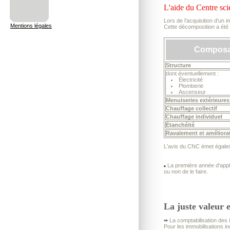
L'aide du Centre sci
Lors de l'acquisition d'un 
Mentions légales
Cette décomposition a été
Composa
Structure
dont éventuellement :
Électricité
Plomberie
Ascenseur
Menuiseries extérieures
Chauffage collectif
Chauffage individuel
Étanchéité
Ravalement et améliora
L'avis du CNC émet égaleme
La première année d'applic
ou non de le faire.
La juste valeur e
La comptabilisation des i
Pour les immobilisations in