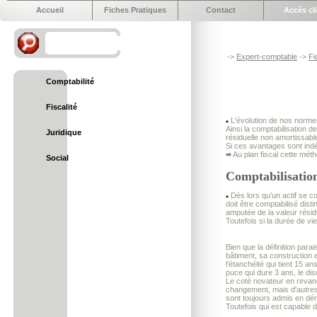
Accueil
Fiches Pratiques
Contact
Accés cl
->
Expert-comptable
->
Fi
Comptabilité
Fiscalité
L'évolution de nos normes
Ainsi la comptabilisation d
Juridique
résiduelle non amortissabl
Si ces avantages sont indé
Au plan fiscal cette méth
Social
Comptabilisatio
Dès lors qu'un actif se co
doit être comptabilisé dist
amputée de la valeur résid
Toutefois si la durée de v
Bien que la définition para
bâtiment, sa construction 
l'étanchéité qui tient 15 
puce qui dure 3 ans, le dis
Le coté novateur en revanc
changement, mais d'autres p
sont toujours admis en dér
Toutefois qui est capable 