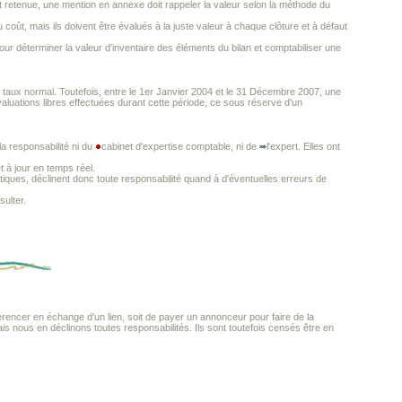
st retenue, une mention en annexe doit rappeler la valeur selon la méthode du
oût, mais ils doivent être évalués à la juste valeur à chaque clôture et à défaut
 pour déterminer la valeur d'inventaire des éléments du bilan et comptabiliser une
au taux normal. Toutefois, entre le 1er Janvier 2004 et le 31 Décembre 2007, une
aluations libres effectuées durant cette période, ce sous réserve d'un
a responsabilité ni du
cabinet d'expertise comptable, ni de
l'expert. Elles ont
t à jour en temps réel.
iques, déclinent donc toute responsabilité quand à d'éventuelles erreurs de
ulter.
encer en échange d'un lien, soit de payer un annonceur pour faire de la
mais nous en déclinons toutes responsabilités. Ils sont toutefois censés être en