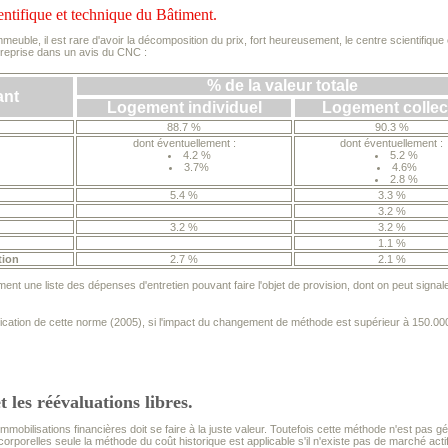
entifique et technique du Bâtiment.
immeuble, il est rare d'avoir la décomposition du prix, fort heureusement, le centre scientifiq
 reprise dans un avis du CNC :
% de la valeur totale
nt
Logement individuel
Logement collect
88.7 %
90.3 %
dont éventuellement :
dont éventuellement :
4.2 %
5.2 %
3.7%
4.6%
2.8 %
5.4 %
3.3 %
3.2 %
3.2 %
3.2 %
1.1 %
tion
2.7 %
2.1 %
nt une liste des dépenses d'entretien pouvant faire l'objet de provision, dont on peut signale
ation de cette norme (2005), si l'impact du changement de méthode est supérieur à 150.000 €uro
t les réévaluations libres.
mmobilisations financières doit se faire à la juste valeur. Toutefois cette méthode n'est pas g
corporelles seule la méthode du coût historique est applicable s'il n'existe pas de marché actif