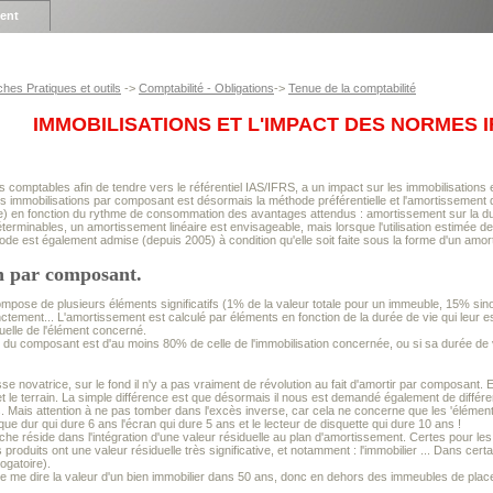
ient
ches Pratiques et outils
->
Comptabilité - Obligations
->
Tenue de la comptabilité
IMMOBILISATIONS ET L'IMPACT DES NORMES 
 comptables afin de tendre vers le référentiel IAS/IFRS, a un impact sur les immobilisations
es immobilisations par composant est désormais la méthode préférentielle et l'amortissement do
e) en fonction du rythme de consommation des avantages attendus : amortissement sur la duré
terminables, un amortissement linéaire est envisageable, mais lorsque l'utilisation estimée de
ode est également admise (depuis 2005) à condition qu'elle soit faite sous la forme d'un amort
n par composant.
mpose de plusieurs éléments significatifs (1% de la valeur totale pour un immeuble, 15% sinon,
inctement... L'amortissement est calculé par éléments en fonction de la durée de vie qui leur e
uelle de l'élément concerné.
ie du composant est d'au moins 80% de celle de l'immobilisation concernée, ou si sa durée de
isse novatrice, sur le fond il n'y a pas vraiment de révolution au fait d'amortir par composant
et le terrain. La simple différence est que désormais il nous est demandé également de différe
ans. Mais attention à ne pas tomber dans l'excès inverse, car cela ne concerne que les 'élémen
que dur qui dure 6 ans l'écran qui dure 5 ans et le lecteur de disquette qui dure 10 ans !
he réside dans l'intégration d'une valeur résiduelle au plan d'amortissement. Certes pour les
roduits ont une valeur résiduelle très significative, et notamment : l'immobilier ... Dans cer
ogatoire).
de me dire la valeur d'un bien immobilier dans 50 ans, donc en dehors des immeubles de place