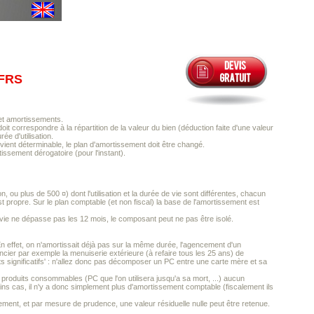
IFRS
 et amortissements.
it correspondre à la répartition de la valeur du bien (déduction faite d'une valeur
e d'utilisation.
vient déterminable, le plan d'amortissement doit être changé.
issement dérogatoire (pour l'instant).
 ou plus de 500 ¤) dont l'utilisation et la durée de vie sont différentes, chacun
st propre. Sur le plan comptable (et non fiscal) la base de l'amortissement est
 vie ne dépasse pas les 12 mois, le composant peut ne pas être isolé.
. En effet, on n'amortissait déjà pas sur la même durée, l'agencement d'un
ncier par exemple la menuiserie extérieure (à refaire tous les 25 ans) de
ts significatifs' : n'allez donc pas décomposer un PC entre une carte mère et sa
 produits consommables (PC que l'on utilisera jusqu'a sa mort, ...) aucun
tains cas, il n'y a donc simplement plus d'amortissement comptable (fiscalement ils
ment, et par mesure de prudence, une valeur résiduelle nulle peut être retenue.