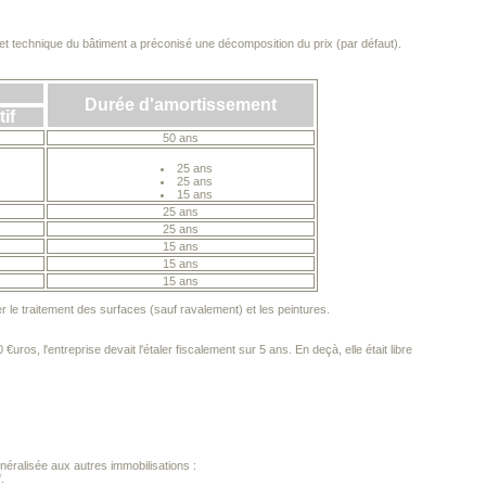
ue et technique du bâtiment a préconisé une décomposition du prix (par défaut).
Durée d'amortissement
if
50 ans
25 ans
25 ans
15 ans
25 ans
25 ans
15 ans
15 ans
15 ans
r le traitement des surfaces (sauf ravalement) et les peintures.
s, l'entreprise devait l'étaler fiscalement sur 5 ans. En deçà, elle était libre
énéralisée aux autres immobilisations :
.