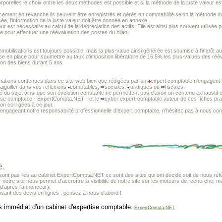
orporelles le choix entre les deux méthodes est possible et si la méthode de la juste valeur e
ement en revanche ils peuvent être enregistrés et gérés en comptabilité selon la méthode du c
ée, l'information de la juste valeur doit être donnée en annexe.
leur est nécessaire au calcul de la dépréciation des actifs. Elle est ainsi plus souvent utilisée
ue pour effectuer une réévaluation des postes du bilan.
immobilisations est toujours possible, mais la plus-value ainsi générée est soumise à l'impôt 
e en place pour soumettre au taux d'imposition libératoire de 16,5% les plus-values des réév
n des biens durant 5 ans.
mations contenues dans ce site web bien que rédigées par un
expert comptable n'engagent l
 aiguiller dans vos reflexions
comptables,
sociales,
juridiques ou
fiscales.
té du sujet ainsi que son évolution constante ne permettent pas d'avoir un contenu exhaustif e
tise comptable - ExpertCompta.NET - et le
cyber expert-comptable auteur de ces fiches prat
non corrigées à ce jour.
 engageant notre responsabilité professionnelle
d'expert comptable, n'hésitez pas à nous cons
e.
t pas liés au cabinet ExpertCompta.NET ce sont des sites qui ont décidé soit de nous référ
r notre site nous permet d’accroître la visibilité de notre site sur les moteurs de recherche; 
(d’après l'annonceur).
sant des devis en lignes : pensez à nous d'abord !
s immédiat d'un cabinet d'expertise comptable.
ExpertCompta.NET