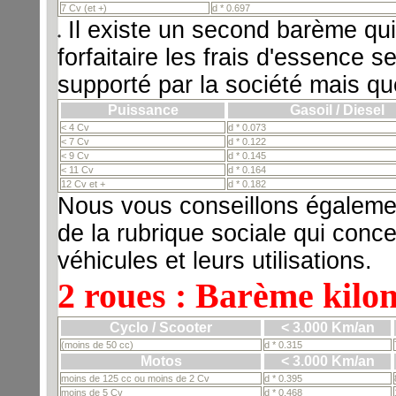
7 Cv (et +)
d * 0.697
Il existe un second barème qui
forfaitaire les frais d'essence s
supporté par la société mais qu
Puissance
Gasoil / Diesel
< 4 Cv
d * 0.073
< 7 Cv
d * 0.122
< 9 Cv
d * 0.145
< 11 Cv
d * 0.164
12 Cv et +
d * 0.182
Nous vous conseillons égalemen
de la rubrique sociale qui conc
véhicules et leurs utilisations.
2 roues : Barème kilo
Cyclo / Scooter
< 3.000 Km/an
(moins de 50 cc)
d * 0.315
Motos
< 3.000 Km/an
moins de 125 cc ou moins de 2 Cv
d * 0.395
moins de 5 Cv
d * 0.468