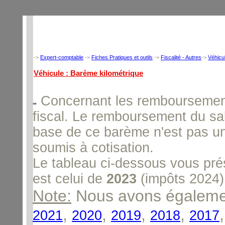
->
Expert-comptable
->
Fiches Pratiques et outils
->
Fiscalité - Autres
->
Véhicu
Véhicule : Barème kilométrique
Concernant les remboursements
fiscal. Le remboursement du sala
base de ce barème n'est pas un
soumis à cotisation.
Le tableau ci-dessous vous pré
est celui de
2023
(impôts 2024)
Note:
Nous avons égalemen
,
,
,
,
2021
2020
2019
2018
2017