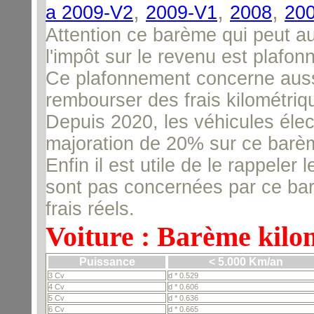
,
,
,
a 2009-V2
2009-V1
2008
20
Attention ce barème qui peut aus
l'impôt sur le revenu est plafo
Ce plafonnement concerne aussi 
rembourser des frais kilométr
Depuis 2020, les véhicules éle
majoration de 20% sur ce barè
Enfin il est utile de le rappeler
sont pas concernées par ce barè
frais réels.
Voiture : Barème kilo
Puissance
< 5.000 Km/an
3 Cv
d * 0.529
4 Cv
d * 0.606
5 Cv
d * 0.636
6 Cv
d * 0.665