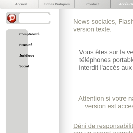
Accueil
Fiches Pratiques
Contact
Accés cl
News sociales, Flash
version texte.
Comptabilité
Fiscalité
Vous êtes sur la v
Juridique
téléphones portabl
interdit l'accès aux
Social
Attention si votre 
version est acce
Déni de responsabilit
par un expert-comptabl